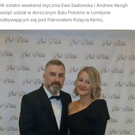
W ostatni weekend stycznia Ewa Sadowska i Andrew Keogh
wzięli udział w dorocznym Balu Polskim w Londynie
odbywającym się pod Patronatem Księcia Kentu.