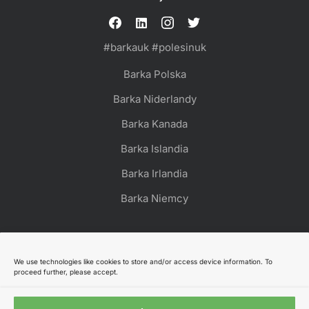
#barkauk #polesinuk
Barka Polska
Barka Niderlandy
Barka Kanada
Barka Islandia
Barka Irlandia
Barka Niemcy
We use technologies like cookies to store and/or access device information. To
proceed further, please accept.
© 2025 Barka UK Charity. Wszystkie prawa zastrzeżone